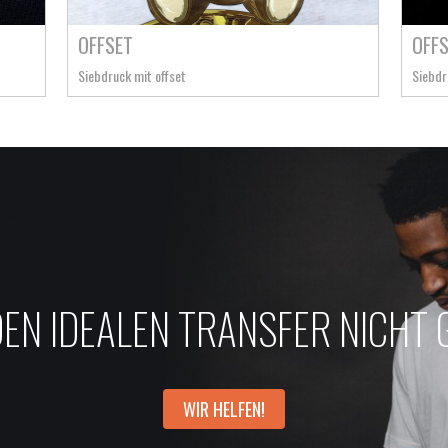
OFFSET
OFF
Siebdruck mit offset
Siebdr
DEN IDEALEN TRANSFER NICHT
WIR HELFEN!