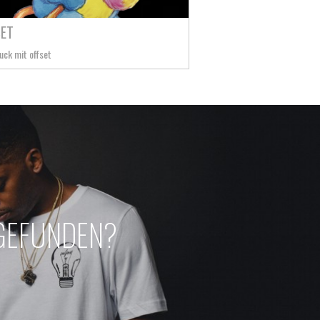
SET
uck mit offset
 GEFUNDEN?