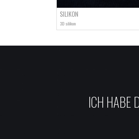
SILIKON
3D silikon
ICH HABE 