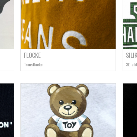
FLOCKE
SILI
Transflocke
3D sili