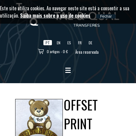
Este site utiliza cookies. Ao navegar neste site está a consentir a sua
utilização.
Saiba mais sobre o uso de cookies
PT
EN
ES
FR
DE
0 artigos - 0 €
Àrea reservada
OFFSET
PRINT